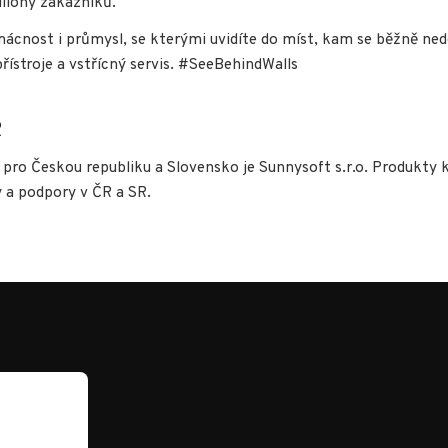
iliony zákazníků.
omácnost i průmysl, se kterými uvidíte do míst, kam se běžně ned
řístroje a vstřícný servis. #SeeBehindWalls
R
 pro Českou republiku a Slovensko je Sunnysoft s.r.o. Produkty 
y a podpory v ČR a SR.