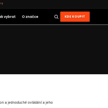
FT
ak vybrat
O značce
KDE KOUPIT
n a jednoduché ovládání a jeho