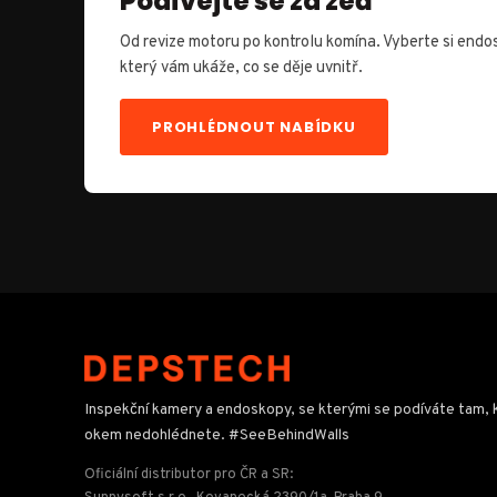
Podívejte se za zeď
Od revize motoru po kontrolu komína. Vyberte si endo
který vám ukáže, co se děje uvnitř.
PROHLÉDNOUT NABÍDKU
Inspekční kamery a endoskopy, se kterými se podíváte tam,
okem nedohlédnete. #SeeBehindWalls
Oficiální distributor pro ČR a SR: