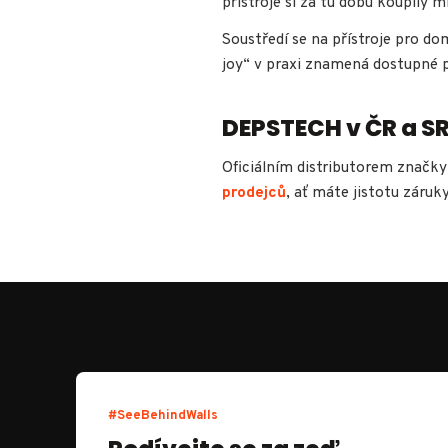
přístroje si za tu dobu koupily m
Soustředí se na přístroje pro d
joy“ v praxi znamená dostupné p
DEPSTECH v ČR a S
Oficiálním distributorem značky
prodejců
, ať máte jistotu záruk
#SeeBehindWalls