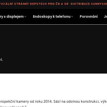
FICIÁLNÍ STRÁNKY DEPSTECH PRO ČR A SR · DISTRIBUCE SUNNYSO
y s displejem
Endoskopy k telefonu
Porovnání
J
4.
spekční kamery od roku 2014. Sází na odolnou konstrukci, výko