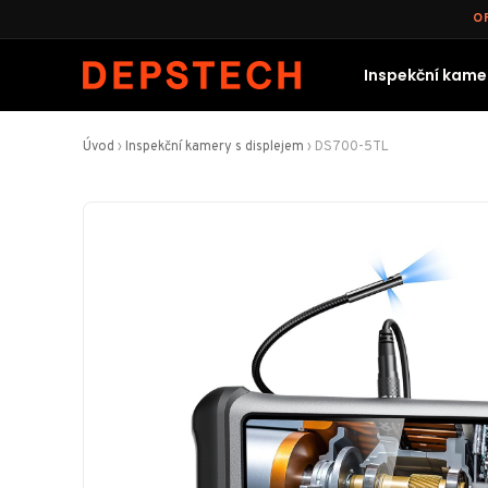
O
Inspekční kamer
Úvod
›
Inspekční kamery s displejem
›
DS700-5TL