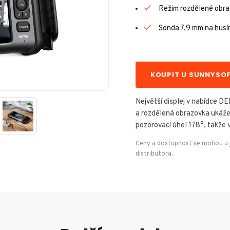
Režim rozdělené obraz
Sonda 7,9 mm na husí
KOUPIT U SUNNYSO
Největší displej v nabídce D
a rozdělená obrazovka ukáže p
pozorovací úhel 178°, takže 
Ceny a dostupnost se mohou u je
distributora.