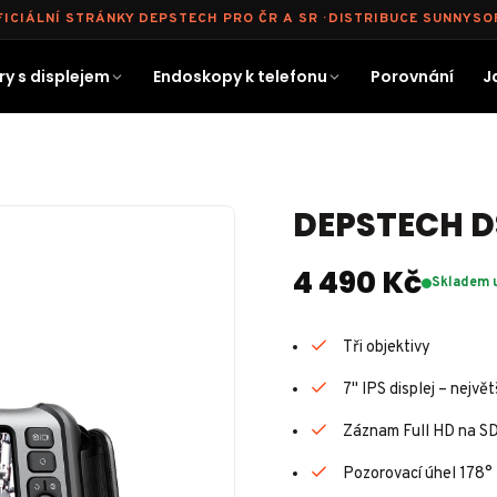
FICIÁLNÍ STRÁNKY DEPSTECH PRO ČR A SR · DISTRIBUCE SUNNYSO
y s displejem
Endoskopy k telefonu
Porovnání
J
DEPSTECH D
4 490 Kč
Skladem 
Tři objektivy
7" IPS displej – největ
Záznam Full HD na SD
Pozorovací úhel 178°