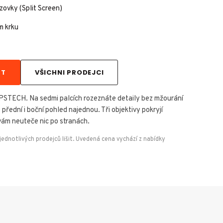
ovky (Split Screen)
m krku
FT
VŠICHNI PRODEJCI
EPSTECH. Na sedmi palcích rozeznáte detaily bez mžourání
řední i boční pohled najednou. Tři objektivy pokryjí
vám neuteče nic po stranách.
dnotlivých prodejců lišit. Uvedená cena vychází z nabídky