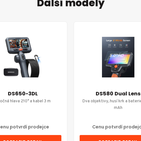
Další modely
DS650-3DL
DS580 Dual Lens
očná hlava 210° a kabel 3 m
Dva objektivy, husí krk a bater
mAh
enu potvrdí prodejce
Cenu potvrdí prodej