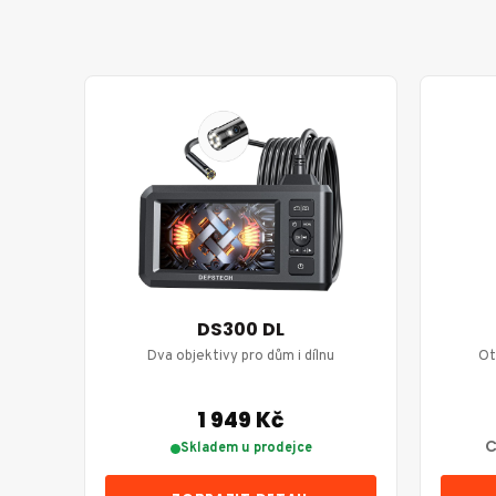
DS300 DL
Dva objektivy pro dům i dílnu
Ot
1 949 Kč
C
Skladem u prodejce