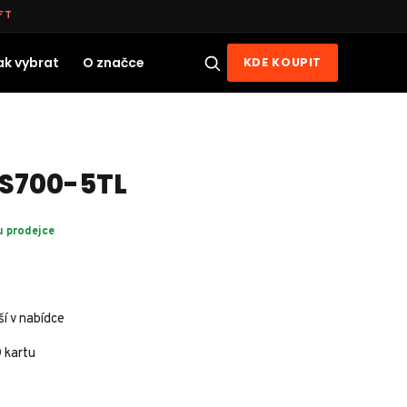
FT
ak vybrat
O značce
KDE KOUPIT
S700-5TL
u prodejce
ší v nabídce
 kartu