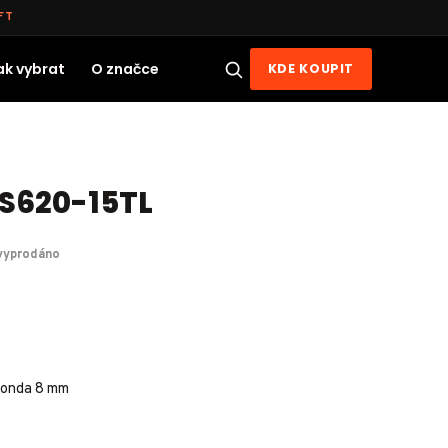
FT
ak vybrat
O značce
KDE KOUPIT
S620-15TL
vyprodáno
 sonda 8 mm