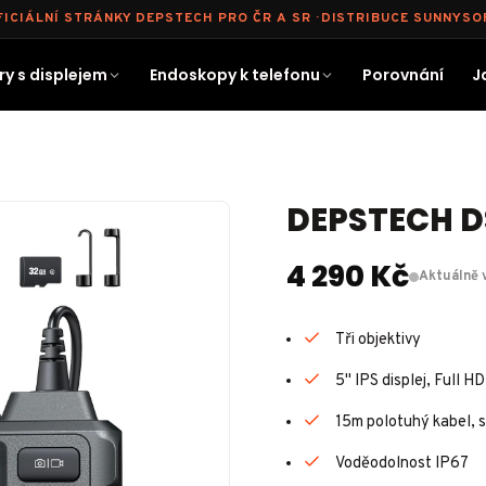
FICIÁLNÍ STRÁNKY DEPSTECH PRO ČR A SR · DISTRIBUCE SUNNYSO
y s displejem
Endoskopy k telefonu
Porovnání
J
DEPSTECH D
4 290 Kč
Aktuálně 
Tři objektivy
5" IPS displej, Full HD
15m polotuhý kabel,
Voděodolnost IP67