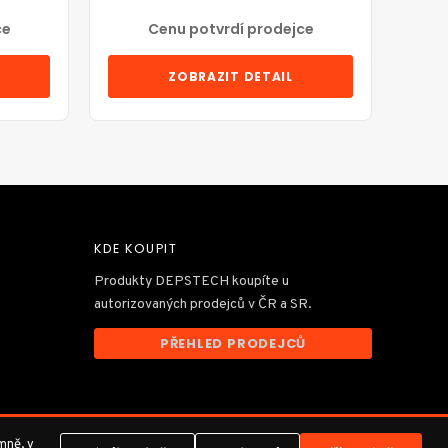
ce
Cenu potvrdí prodejce
ZOBRAZIT DETAIL
KDE KOUPIT
Produkty DEPSTECH koupíte u
autorizovaných prodejců v ČR a SR.
PŘEHLED PRODEJCŮ
mně, v