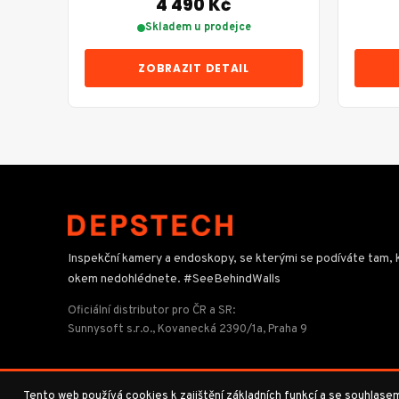
4 490 Kč
Skladem u prodejce
ZOBRAZIT DETAIL
Inspekční kamery a endoskopy, se kterými se podíváte tam,
okem nedohlédnete. #SeeBehindWalls
Oficiální distributor pro ČR a SR:
Sunnysoft s.r.o., Kovanecká 2390/1a, Praha 9
Tento web používá cookies k zajištění základních funkcí a se souhlas