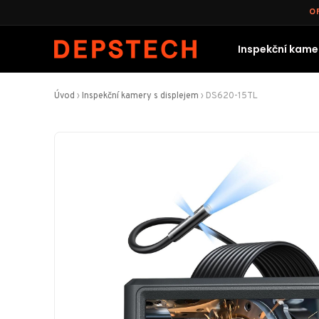
O
Inspekční kamer
Úvod
›
Inspekční kamery s displejem
›
DS620-15TL