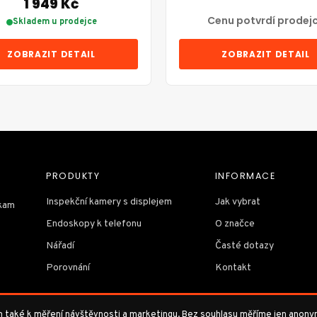
1 949 Kč
Cenu potvrdí prodej
Skladem u prodejce
ZOBRAZIT DETAIL
ZOBRAZIT DETAIL
PRODUKTY
INFORMACE
Inspekční kamery s displejem
Jak vybrat
 kam
Endoskopy k telefonu
O značce
Nářadí
Časté dotazy
Porovnání
Kontakt
em také k měření návštěvnosti a marketingu. Bez souhlasu měříme jen anony