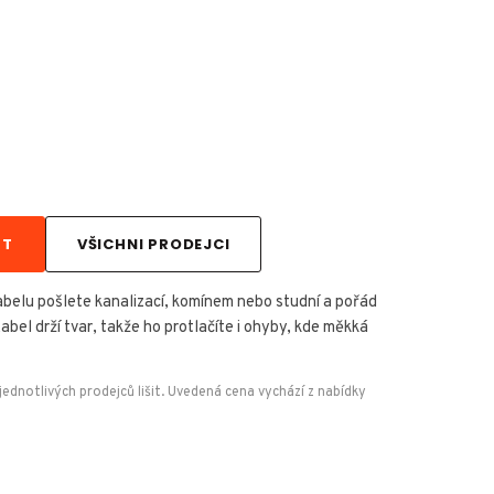
FT
VŠICHNI PRODEJCI
belu pošlete kanalizací, komínem nebo studní a pořád
Kabel drží tvar, takže ho protlačíte i ohyby, kde měkká
dnotlivých prodejců lišit. Uvedená cena vychází z nabídky