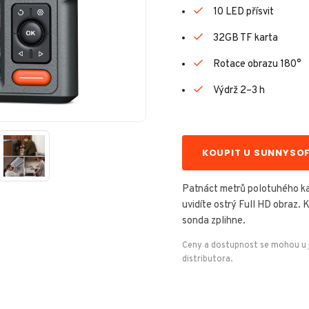
10 LED přísvit
32GB TF karta
Rotace obrazu 180°
Výdrž 2–3 h
KOUPIT U SUNNYSO
Patnáct metrů polotuhého ka
uvidíte ostrý Full HD obraz. 
sonda zplihne.
Ceny a dostupnost se mohou u je
distributora.