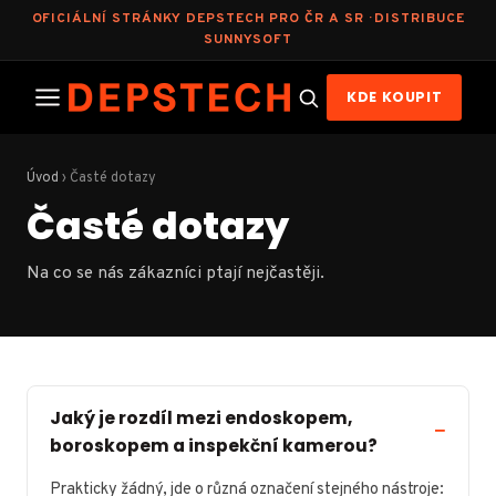
OFICIÁLNÍ STRÁNKY DEPSTECH PRO ČR A SR · DISTRIBUCE
SUNNYSOFT
KDE KOUPIT
Úvod
›
Časté dotazy
Časté dotazy
Na co se nás zákazníci ptají nejčastěji.
Jaký je rozdíl mezi endoskopem,
boroskopem a inspekční kamerou?
Prakticky žádný, jde o různá označení stejného nástroje: