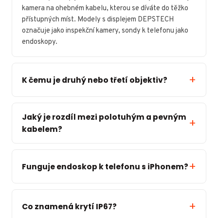
kamera na ohebném kabelu, kterou se díváte do těžko
přístupných míst. Modely s displejem DEPSTECH
označuje jako inspekční kamery, sondy k telefonu jako
endoskopy.
K čemu je druhý nebo třetí objektiv?
Jaký je rozdíl mezi polotuhým a pevným
kabelem?
Funguje endoskop k telefonu s iPhonem?
Co znamená krytí IP67?